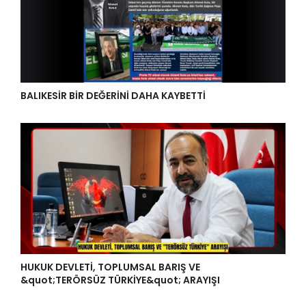
BALIKESİR BİR DEĞERİNİ DAHA KAYBETTİ
HUKUK DEVLETİ, TOPLUMSAL BARIŞ VE
&quot;TERÖRSÜZ TÜRKİYE&quot; ARAYIŞI