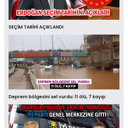
SEÇİM TARİHİ AÇIKLANDI
Deprem bölgesini sel vurdu: 11 ölü, 7 kayıp