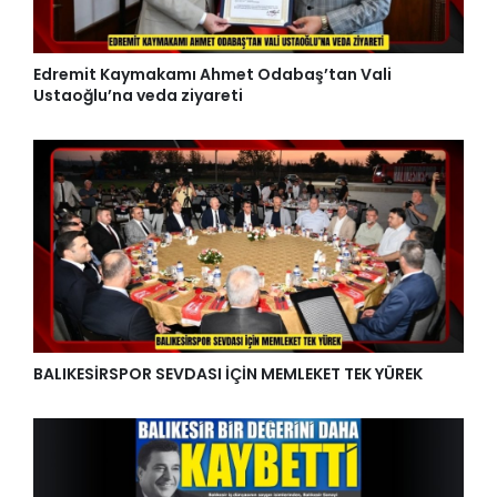
Edremit Kaymakamı Ahmet Odabaş’tan Vali
Ustaoğlu’na veda ziyareti
BALIKESİRSPOR SEVDASI İÇİN MEMLEKET TEK YÜREK