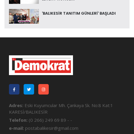
'BALIKESİR TANITIM GÜNLERİ' BAŞLADI
Adres:
Eski Kuyumcular Mh. Çankaya Sk. No:8 Kat:1
KARESİ/BALIKESİR
Telefon:
(0 266) 249 69 89 - -
e-mail:
postabalikesir@gmail.com