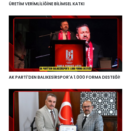
ÜRETİM VERİMLİLİĞİNE BİLİMSEL KATKI
AK PARTİ'DEN BALIKESİRSPOR'A 1.000 FORMA DESTEĞİ!