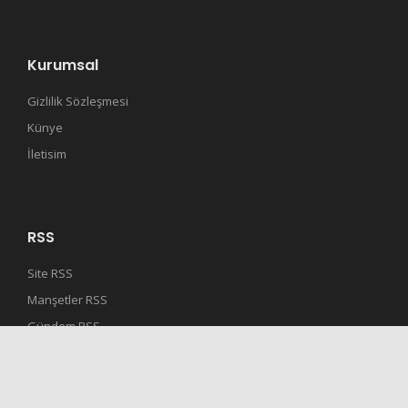
Kurumsal
Gizlilik Sözleşmesi
Künye
İletisim
RSS
Site RSS
Manşetler RSS
Gündem RSS
Son Dakika RSS
Spor RSS
Dünya Haberleri RSS