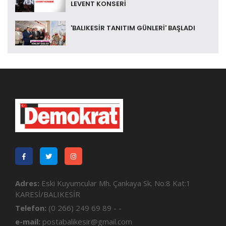
LEVENT KONSERİ
'BALIKESİR TANITIM GÜNLERİ' BAŞLADI
Adres:
Eski Kuyumcular Mh. Çankaya Sk. No:8 Kat:1
KARESİ/BALIKESİR
Telefon:
(0 266) 249 69 89 - -
e-mail:
postabalikesir@gmail.com