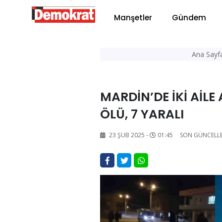
Manşetler
Gündem
Ana Sayf
MARDİN’DE İKİ AİLE
ÖLÜ, 7 YARALI
23 ŞUB 2025 -
01:45
SON GÜNCELL