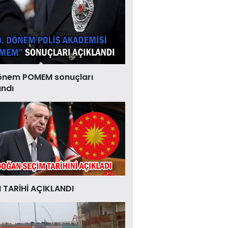
önem POMEM sonuçları
andı
 TARİHİ AÇIKLANDI