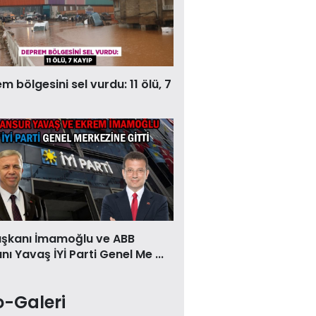
 bölgesini sel vurdu: 11 ölü, 7
aşkanı İmamoğlu ve ABB
ı Yavaş İYİ Parti Genel Me ...
o-Galeri