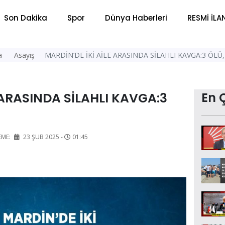
Son Dakika
Spor
Dünya Haberleri
RESMİ İLA
a
Asayiş
MARDİN’DE İKİ AİLE ARASINDA SİLAHLI KAVGA:3 ÖLÜ,
 ARASINDA SİLAHLI KAVGA:3
En 
EME:
23 ŞUB 2025 -
01:45