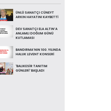
ÜNLÜ SANATÇI CÜNEYT
ARKIN HAYATINI KAYBETTİ
DEV SANATÇI ELA ALTIN’A
ANLAMLI DOĞUM GÜNÜ
KUTLAMASI
BANDIRMA’NIN 100. YILINDA
HALUK LEVENT KONSERİ
'BALIKESİR TANITIM
GÜNLERİ' BAŞLADI