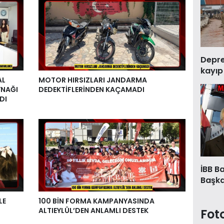
Deprem
kayıp
AL
MOTOR HIRSIZLARI JANDARMA
YNAĞI
DEDEKTİFLERİNDEN KAÇAMADI
DI
İBB B
Başkan
LE
100 BİN FORMA KAMPANYASINDA
ALTIEYLÜL’DEN ANLAMLI DESTEK
Fot