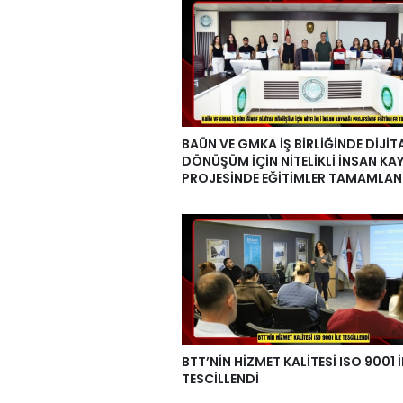
BAÜN VE GMKA İŞ BİRLİĞİNDE DİJİT
DÖNÜŞÜM İÇİN NİTELİKLİ İNSAN KA
PROJESİNDE EĞİTİMLER TAMAMLAN
BTT’NİN HİZMET KALİTESİ ISO 9001 İ
TESCİLLENDİ