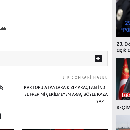
lahlı
29. D
açıkl
BIR SONRAKI HABER
Şİ
KARTOPU ATANLARA KIZIP ARAÇTAN İNDİ:
EL FRERİNİ ÇEKİLMEYEN ARAÇ BÖYLE KAZA
YAPTI
SEÇİM
I