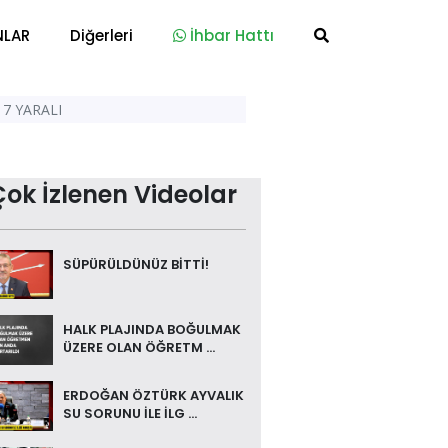
NLAR
Diğerleri
İhbar Hattı
 7 YARALI
Çok İzlenen Videolar
SÜPÜRÜLDÜNÜZ BİTTİ!
HALK PLAJINDA BOĞULMAK
ÜZERE OLAN ÖĞRETM ...
ERDOĞAN ÖZTÜRK AYVALIK
SU SORUNU İLE İLG ...