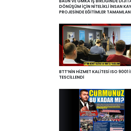
BAÜN VE GMKA İŞ BİRLİĞİNDE DİJİT
DÖNÜŞÜM İÇİN NİTELİKLİ İNSAN KA
PROJESİNDE EĞİTİMLER TAMAMLAN
BTT’NİN HİZMET KALİTESİ ISO 9001 İ
TESCİLLENDİ