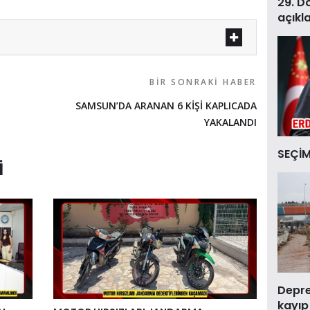
29. D
açıkl
BIR SONRAKI HABER
SAMSUN’DA ARANAN 6 KİŞİ KAPLICADA
YAKALANDI
SEÇİM
I
Deprem
kayıp