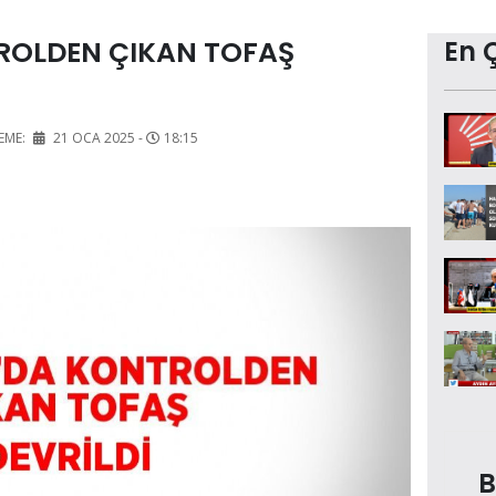
ROLDEN ÇIKAN TOFAŞ
En 
EME:
21 OCA 2025 -
18:15
B