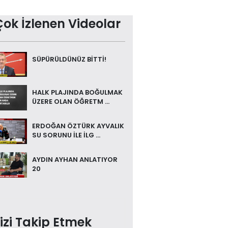
Çok İzlenen Videolar
SÜPÜRÜLDÜNÜZ BİTTİ!
HALK PLAJINDA BOĞULMAK
ÜZERE OLAN ÖĞRETM ...
ERDOĞAN ÖZTÜRK AYVALIK
SU SORUNU İLE İLG ...
AYDIN AYHAN ANLATIYOR
20
izi Takip Etmek