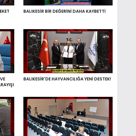
EKET
BALIKESİR BİR DEĞERİNİ DAHA KAYBETTİ
 VE
BALIKESİR'DE HAYVANCILIĞA YENİ DESTEK!
RAYIŞI