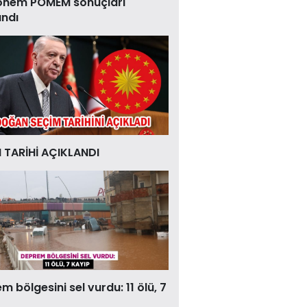
önem POMEM sonuçları
andı
 TARİHİ AÇIKLANDI
 bölgesini sel vurdu: 11 ölü, 7