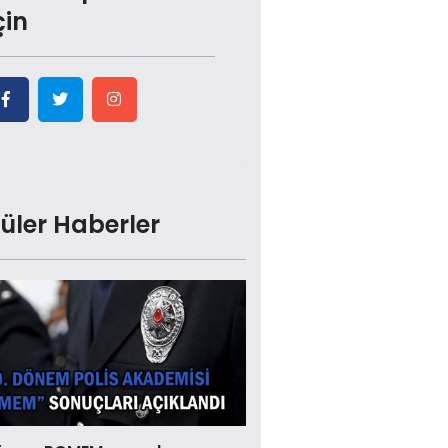
çin
üler Haberler