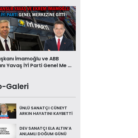
aşkanı İmamoğlu ve ABB
ı Yavaş İYİ Parti Genel Me ...
o-Galeri
ÜNLÜ SANATÇI CÜNEYT
ARKIN HAYATINI KAYBETTİ
DEV SANATÇI ELA ALTIN’A
ANLAMLI DOĞUM GÜNÜ