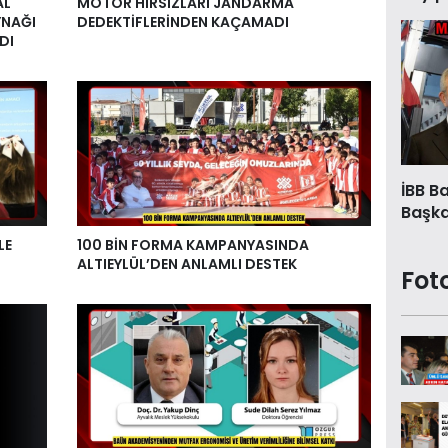
AL
MOTOR HIRSIZLARI JANDARMA
YNAĞI
DEDEKTİFLERİNDEN KAÇAMADI
DI
İBB B
Başkan
LE
100 BİN FORMA KAMPANYASINDA
ALTIEYLÜL’DEN ANLAMLI DESTEK
Fot