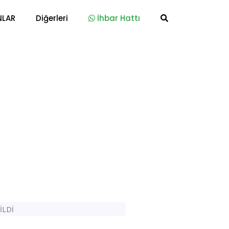
NLAR
Diğerleri
İhbar Hattı
İLDİ