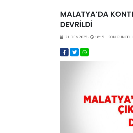
MALATYA’DA KONT
DEVRİLDİ
21 OCA 2025 -
18:15
SON GÜNCELL