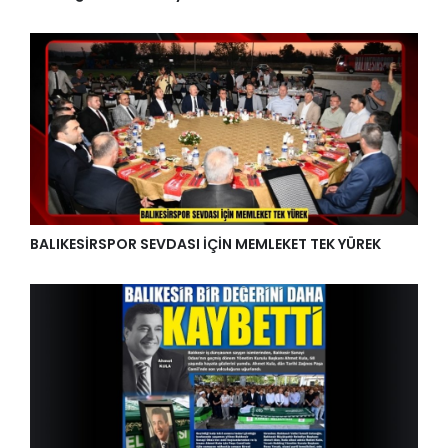
BALIKESİRSPOR SEVDASI İÇİN MEMLEKET TEK YÜREK