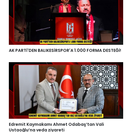
AK PARTİ'DEN BALIKESİRSPOR'A 1.000 FORMA DESTEĞİ!
Edremit Kaymakamı Ahmet Odabaş’tan Vali
Ustaoğlu’na veda ziyareti