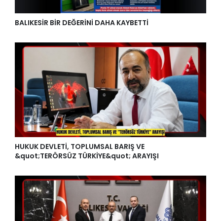
BALIKESİR BİR DEĞERİNİ DAHA KAYBETTİ
HUKUK DEVLETİ, TOPLUMSAL BARIŞ VE
&quot;TERÖRSÜZ TÜRKİYE&quot; ARAYIŞI