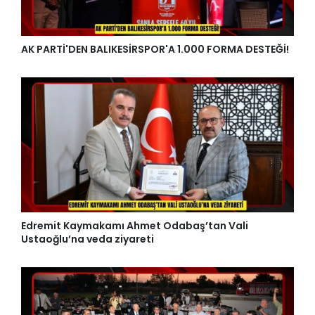
AK PARTİ'DEN BALIKESİRSPOR'A 1.000 FORMA DESTEĞİ!
Edremit Kaymakamı Ahmet Odabaş’tan Vali
Ustaoğlu’na veda ziyareti