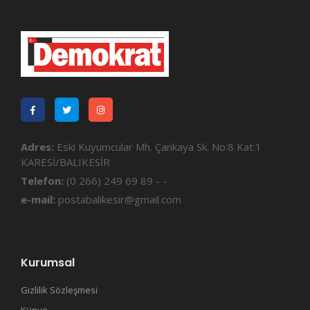
Adres:
Eski Kuyumcular Mh. Çankaya Sk. No:8 Kat:1
KARESİ/BALIKESİR
Telefon:
(0 266) 249 69 89 - -
e-mail:
postabalikesir@gmail.com
Kurumsal
Gizlilik Sözleşmesi