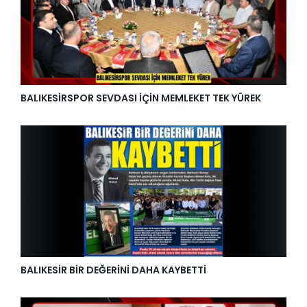
BALIKESİRSPOR SEVDASI İÇİN MEMLEKET TEK YÜREK
BALIKESİR BİR DEĞERİNİ DAHA KAYBETTİ