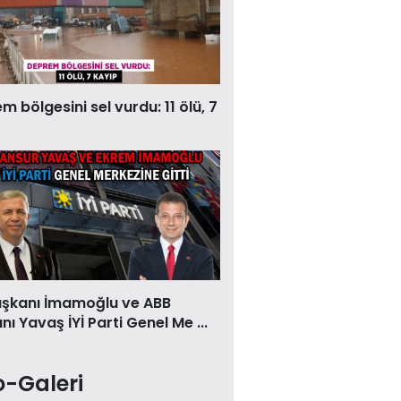
 bölgesini sel vurdu: 11 ölü, 7
aşkanı İmamoğlu ve ABB
ı Yavaş İYİ Parti Genel Me ...
o-Galeri