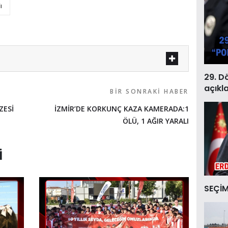
ı
29. D
açıkl
BIR SONRAKI HABER
ZESİ
İZMİR’DE KORKUNÇ KAZA KAMERADA:1
ÖLÜ, 1 AĞIR YARALI
I
SEÇİM