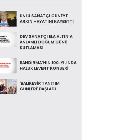
ÜNLÜ SANATÇI CÜNEYT
ARKIN HAYATINI KAYBETTİ
DEV SANATÇI ELA ALTIN’A
ANLAMLI DOĞUM GÜNÜ
KUTLAMASI
BANDIRMA’NIN 100. YILINDA
HALUK LEVENT KONSERİ
'BALIKESİR TANITIM
GÜNLERİ' BAŞLADI