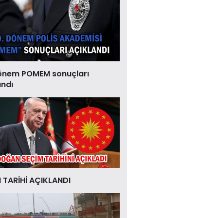
önem POMEM sonuçları
andı
 TARİHİ AÇIKLANDI