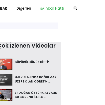
NLAR
Diğerleri
İhbar Hattı
Çok İzlenen Videolar
SÜPÜRÜLDÜNÜZ BİTTİ!
HALK PLAJINDA BOĞULMAK
ÜZERE OLAN ÖĞRETM ...
ERDOĞAN ÖZTÜRK AYVALIK
SU SORUNU İLE İLG ...