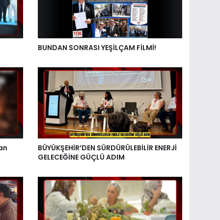
BUNDAN SONRASI YEŞİLÇAM FİLMİ!
an
BÜYÜKŞEHİR’DEN SÜRDÜRÜLEBİLİR ENERJİ
GELECEĞİNE GÜÇLÜ ADIM