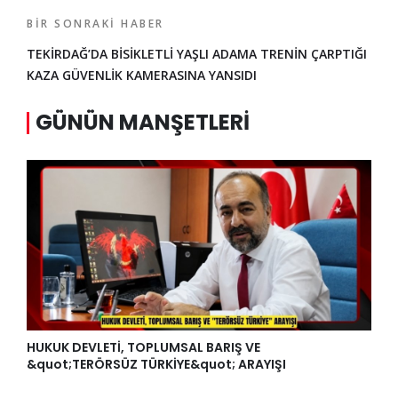
BIR SONRAKI HABER
TEKİRDAĞ’DA BİSİKLETLİ YAŞLI ADAMA TRENİN ÇARPTIĞI
KAZA GÜVENLİK KAMERASINA YANSIDI
GÜNÜN MANŞETLERI
HUKUK DEVLETİ, TOPLUMSAL BARIŞ VE
&quot;TERÖRSÜZ TÜRKİYE&quot; ARAYIŞI