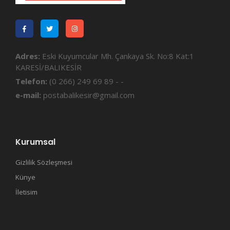
Adres:
Eski Kuyumcular Mh. Çankaya Sk. No:8 Kat:1
KARESİ/BALIKESİR
Telefon:
(0 266) 249 69 89 - -
e-mail:
postabalikesir@gmail.com
Kurumsal
Gizlilik Sözleşmesi
Künye
İletisim