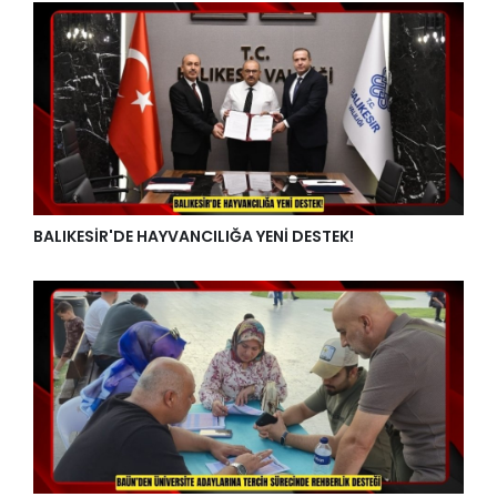
BALIKESİR'DE HAYVANCILIĞA YENİ DESTEK!