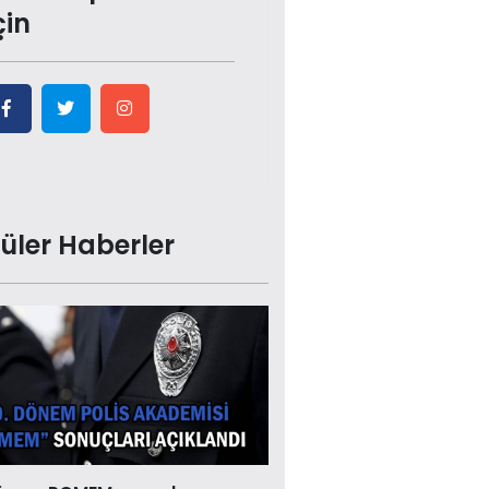
çin
üler Haberler