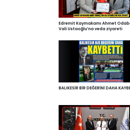
Edremit Kaymakamı Ahmet Odab
Vali Ustaoğlu’na veda ziyareti
BALIKESİR BİR DEĞERİNİ DAHA KAYB