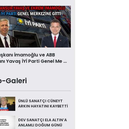
aşkanı İmamoğlu ve ABB
ı Yavaş İYİ Parti Genel Me ...
o-Galeri
ÜNLÜ SANATÇI CÜNEYT
ARKIN HAYATINI KAYBETTİ
DEV SANATÇI ELA ALTIN’A
ANLAMLI DOĞUM GÜNÜ