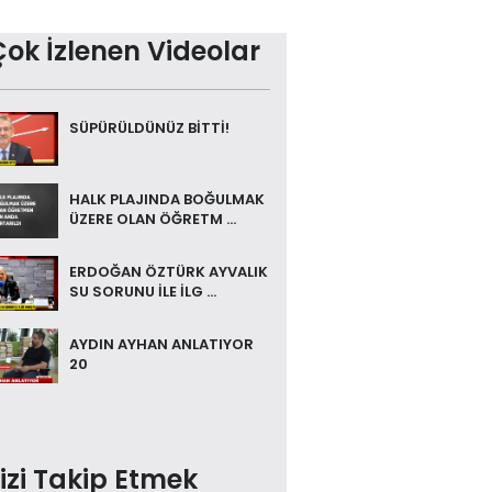
Çok İzlenen Videolar
SÜPÜRÜLDÜNÜZ BİTTİ!
HALK PLAJINDA BOĞULMAK
ÜZERE OLAN ÖĞRETM ...
ERDOĞAN ÖZTÜRK AYVALIK
SU SORUNU İLE İLG ...
AYDIN AYHAN ANLATIYOR
20
izi Takip Etmek