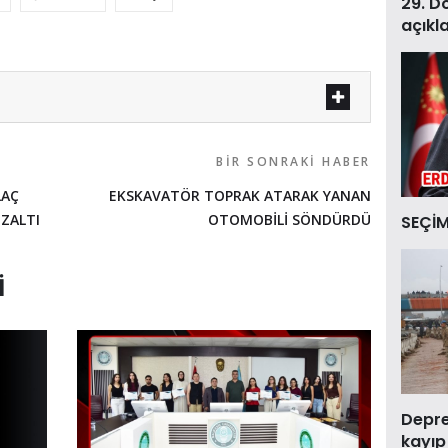
29. D
açıkl
BIR SONRAKI HABER
LAÇ
EKSKAVATÖR TOPRAK ATARAK YANAN
ZALTI
OTOMOBİLİ SÖNDÜRDÜ
SEÇİM
I
Deprem
kayıp