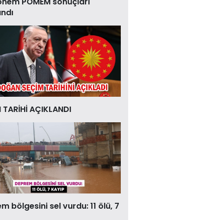
önem POMEM sonuçları
andı
 TARİHİ AÇIKLANDI
 bölgesini sel vurdu: 11 ölü, 7