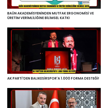
BAÜN AKADEMİSYENİNDEN MUTFAK ERGONOMİSİ VE
ÜRETİM VERİMLİLİĞİNE BİLİMSEL KATKI
AK PARTİ'DEN BALIKESİRSPOR'A 1.000 FORMA DESTEĞİ!