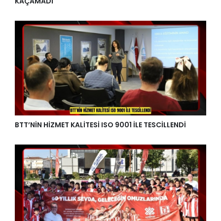
KAÇAMADI
BTT’NİN HİZMET KALİTESİ ISO 9001 İLE TESCİLLENDİ