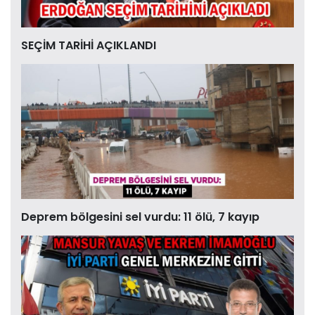
SEÇİM TARİHİ AÇIKLANDI
Deprem bölgesini sel vurdu: 11 ölü, 7 kayıp