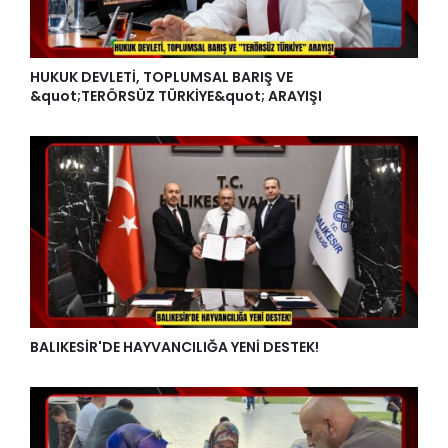
HUKUK DEVLETİ, TOPLUMSAL BARIŞ VE
&quot;TERÖRSÜZ TÜRKİYE&quot; ARAYIŞI
BALIKESİR'DE HAYVANCILIĞA YENİ DESTEK!