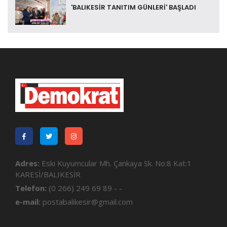
'BALIKESİR TANITIM GÜNLERİ' BAŞLADI
Adres:
Eski Kuyumcular Mh. Çankaya Sk. No:8 Kat:1
KARESİ/BALIKESİR
Telefon:
(0 266) 249 69 89 - -
e-mail:
postabalikesir@gmail.com