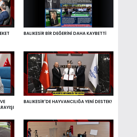
EKET
BALIKESİR BİR DEĞERİNİ DAHA KAYBETTİ
 VE
BALIKESİR'DE HAYVANCILIĞA YENİ DESTEK!
RAYIŞI