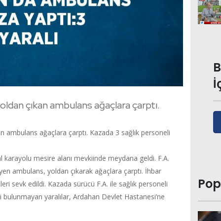
B
İ
oldan çıkan ambulans ağaçlara çarptı.
an ambulans ağaçlara çarptı. Kazada 3 sağlık personeli
karayolu mesire alanı mevkiinde meydana geldi. F.A.
yen ambulans, yoldan çıkarak ağaçlara çarptı. İhbar
Pop
leri sevk edildi. Kazada sürücü F.A. ile sağlık personeli
esi bulunmayan yaralılar, Ardahan Devlet Hastanesi’ne