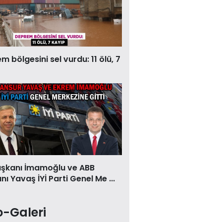
 bölgesini sel vurdu: 11 ölü, 7
aşkanı İmamoğlu ve ABB
ı Yavaş İYİ Parti Genel Me ...
o-Galeri