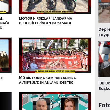
AL
MOTOR HIRSIZLARI JANDARMA
YNAĞI
DEDEKTİFLERİNDEN KAÇAMADI
DI
Deprem
kayıp
LE
100 BİN FORMA KAMPANYASINDA
ALTIEYLÜL’DEN ANLAMLI DESTEK
İBB B
Başkan
Fot