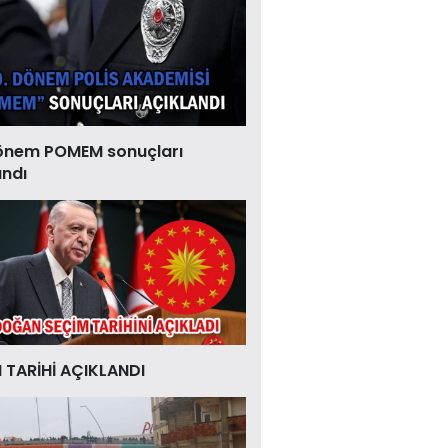
önem POMEM sonuçları
andı
 TARİHİ AÇIKLANDI