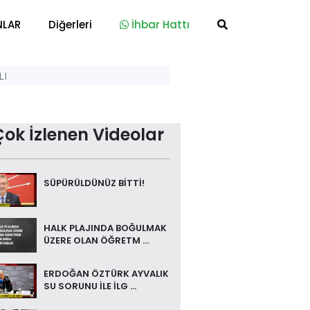
NLAR
Diğerleri
İhbar Hattı
LI
Çok İzlenen Videolar
SÜPÜRÜLDÜNÜZ BİTTİ!
HALK PLAJINDA BOĞULMAK
ÜZERE OLAN ÖĞRETM ...
ERDOĞAN ÖZTÜRK AYVALIK
SU SORUNU İLE İLG ...