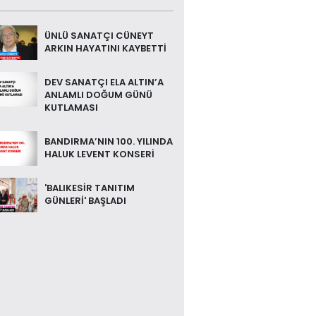
ÜNLÜ SANATÇI CÜNEYT
ARKIN HAYATINI KAYBETTİ
DEV SANATÇI ELA ALTIN’A
ANLAMLI DOĞUM GÜNÜ
KUTLAMASI
BANDIRMA’NIN 100. YILINDA
HALUK LEVENT KONSERİ
'BALIKESİR TANITIM
GÜNLERİ' BAŞLADI