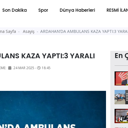
Son Dakika
Spor
Dünya Haberleri
RESMİ İLA
na Sayfa
Asayiş
ARDAHAN’DA AMBULANS KAZA YAPTI:3 YARA
ANS KAZA YAPTI:3 YARALI
En 
EME:
24 MAR 2025 -
18:45