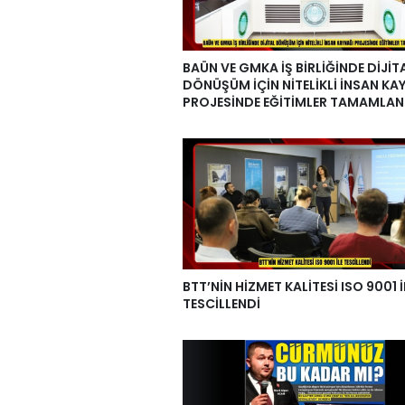
BAÜN VE GMKA İŞ BİRLİĞİNDE DİJİT
DÖNÜŞÜM İÇİN NİTELİKLİ İNSAN KA
PROJESİNDE EĞİTİMLER TAMAMLAN
BTT’NİN HİZMET KALİTESİ ISO 9001 İ
TESCİLLENDİ