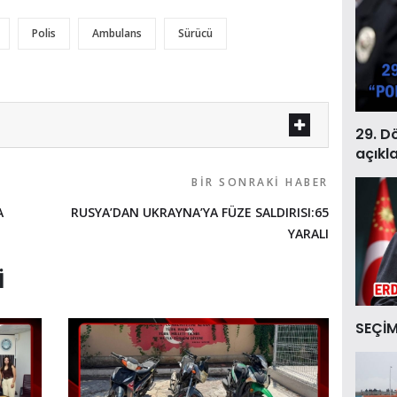
Polis
Ambulans
Sürücü
29. D
açıkl
BIR SONRAKI HABER
A
RUSYA’DAN UKRAYNA’YA FÜZE SALDIRISI:65
YARALI
I
SEÇİM