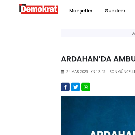
Manşetler
Gündem
A
ARDAHAN’DA AMBUL
24 MAR 2025 -
18:45
SON GÜNCELL