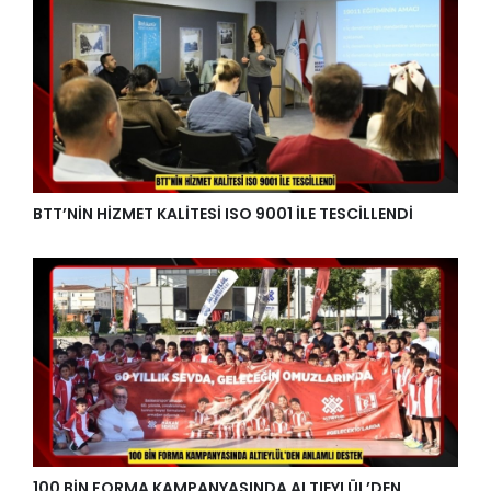
BTT’NİN HİZMET KALİTESİ ISO 9001 İLE TESCİLLENDİ
100 BİN FORMA KAMPANYASINDA ALTIEYLÜL’DEN