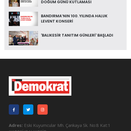
DOĞUM GÜNÜ KUTLAMASI
BANDIRMA’NIN 100. YILINDA HALUK
LEVENT KONSERİ
'BALIKESİR TANITIM GÜNLERİ' BAŞLADI
Adres:
Eski Kuyumcular Mh. Çankaya Sk. No:8 Kat:1