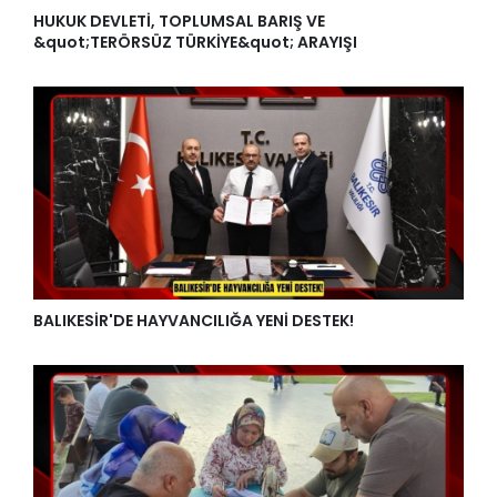
HUKUK DEVLETİ, TOPLUMSAL BARIŞ VE
&quot;TERÖRSÜZ TÜRKİYE&quot; ARAYIŞI
BALIKESİR'DE HAYVANCILIĞA YENİ DESTEK!