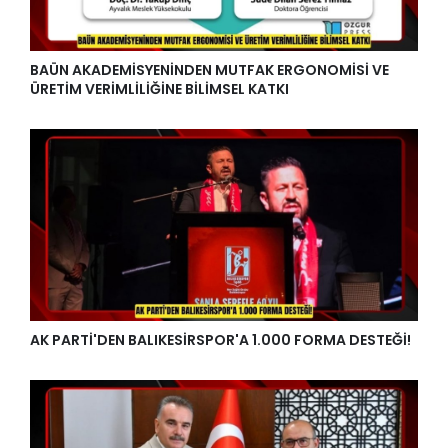
BAÜN AKADEMİSYENİNDEN MUTFAK ERGONOMİSİ VE
ÜRETİM VERİMLİLİĞİNE BİLİMSEL KATKI
AK PARTİ'DEN BALIKESİRSPOR'A 1.000 FORMA DESTEĞİ!