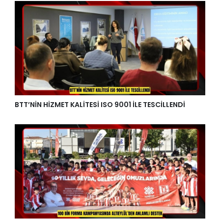
BTT’NİN HİZMET KALİTESİ ISO 9001 İLE TESCİLLENDİ