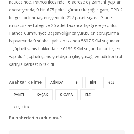
neticesinde, Patnos ilçesinde 16 adrese eş zamanlı yapılan
operasyonda; 9 bin 675 paket gümrük kaçağı sigara, TPDK
belgesi bulunmayan işyerinde 227 paket sigara, 3 adet
ruhsatsız av tüfeği ve 26 adet tabanca fişeği ele geçirildi.
Patnos Cumhuriyet Başsavcılığınca yürütülen soruşturma
kapsamında 9 şüpheli şahıs hakkında 5607 SKM suçundan,
1 şüpheli şahıs hakkında ise 6136 SKM suçundan adli işlem
yapıldı. 4 şüpheli şahıs yurtdışına çıkış yasağı ve adli kontrol
şartıyla serbest bırakıldı.
Anahtar Kelime:
AĞRIDA
9
BİN
675
PAKET
KAÇAK
SİGARA
ELE
GEÇİRİLDİ
Bu haberleri okudun mu?