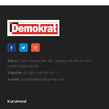
Adres:
Eski Kuyumcular Mh. Çankaya Sk. No:8 Kat:1
KARESİ/BALIKESİR
Telefon:
(0 266) 249 69 89 - -
e-mail:
postabalikesir@gmail.com
Kurumsal