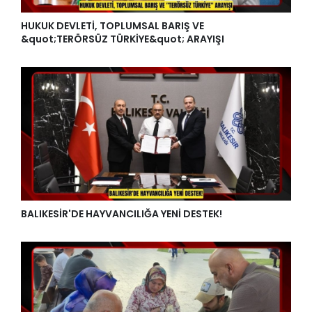
HUKUK DEVLETİ, TOPLUMSAL BARIŞ VE
&quot;TERÖRSÜZ TÜRKİYE&quot; ARAYIŞI
BALIKESİR'DE HAYVANCILIĞA YENİ DESTEK!