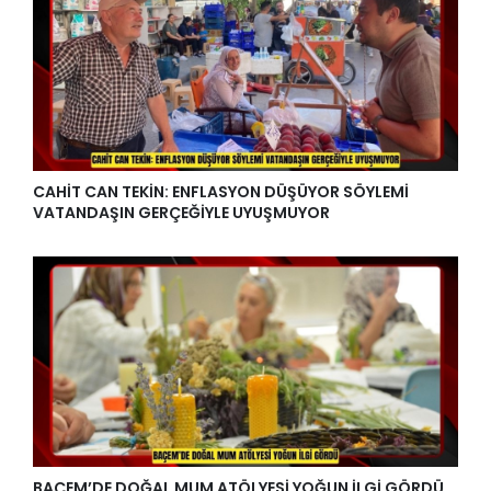
CAHİT CAN TEKİN: ENFLASYON DÜŞÜYOR SÖYLEMİ
VATANDAŞIN GERÇEĞİYLE UYUŞMUYOR
BAÇEM’DE DOĞAL MUM ATÖLYESİ YOĞUN İLGİ GÖRDÜ