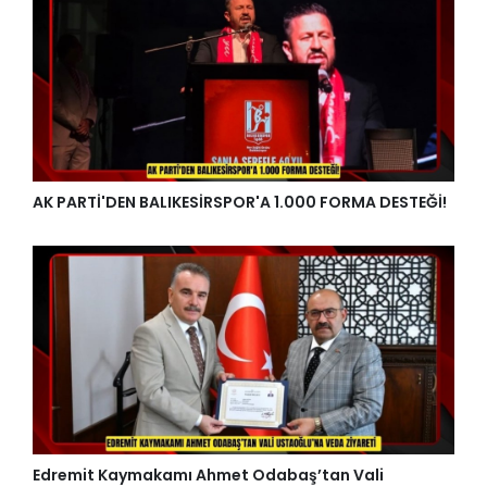
AK PARTİ'DEN BALIKESİRSPOR'A 1.000 FORMA DESTEĞİ!
Edremit Kaymakamı Ahmet Odabaş’tan Vali