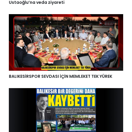
Ustaoğlu’na veda ziyareti
BALIKESİRSPOR SEVDASI İÇİN MEMLEKET TEK YÜREK