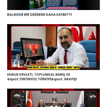
BALIKESİR BİR DEĞERİNİ DAHA KAYBETTİ
HUKUK DEVLETİ, TOPLUMSAL BARIŞ VE
&quot;TERÖRSÜZ TÜRKİYE&quot; ARAYIŞI